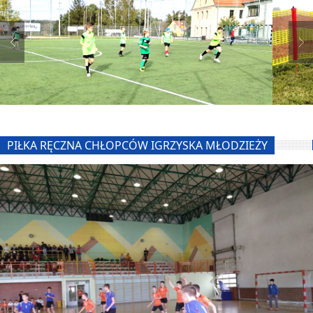
PIŁKA RĘCZNA CHŁOPCÓW IGRZYSKA MŁODZIEŻY