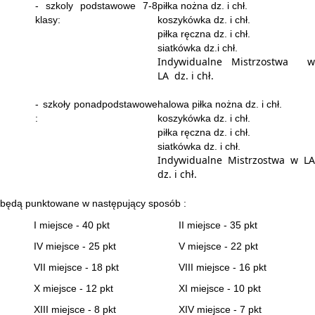
- szkoly podstawowe 7-8
piłka nożna dz. i chł.
klasy:
koszykówka dz. i chł.
piłka ręczna dz. i chł.
siatkówka dz.i chł.
Indywidualne Mistrzostwa w
LA dz. i chł.
- szkoły ponadpodstawowe
halowa piłka nożna dz. i chł.
:
koszykówka dz. i chł.
piłka ręczna dz. i chł.
siatkówka dz. i chł.
Indywidualne Mistrzostwa w LA
dz. i chł.
będą punktowane w następujący sposób :
I miejsce - 40 pkt
II miejsce - 35 pkt
IV miejsce - 25 pkt
V miejsce - 22 pkt
VII miejsce - 18 pkt
VIII miejsce - 16 pkt
X miejsce - 12 pkt
XI miejsce - 10 pkt
XIII miejsce - 8 pkt
XIV miejsce - 7 pkt