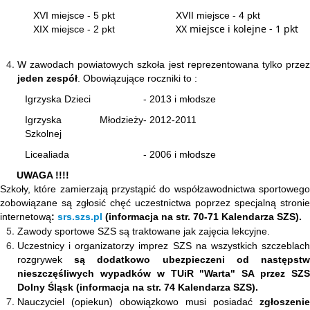
XVI miejsce - 5 pkt
XVII miejsce - 4 pkt
XX miejsce i kolejne - 1 pkt
XIX miejsce - 2 pkt
W zawodach powiatowych szkoła jest reprezentowana tylko przez
jeden zespół
. Obowiązujące roczniki to :
Igrzyska Dzieci
- 2013 i młodsze
Igrzyska Młodzieży
- 2012-2011
Szkolnej
Licealiada
- 2006 i młodsze
UWAGA !!!!
Szkoły, które zamierzają przystąpić do współzawodnictwa sportowego
zobowiązane są zgłosić chęć uczestnictwa poprzez specjalną stronie
internetową
:
srs.szs.pl
(informacja na str. 70-71 Kalendarza SZS).
Zawody sportowe SZS są traktowane jak zajęcia lekcyjne.
Uczestnicy i organizatorzy imprez SZS na wszystkich szczeblach
rozgrywek
są dodatkowo ubezpieczeni od następst
nieszczęśliwych wypadków w TUiR "Warta" SA przez SZS
Dolny Śląsk
(informacja na str. 74 Kalendarza SZS)
.
Nauczyciel (opiekun) obowiązkowo musi posiadać
zgłoszenie