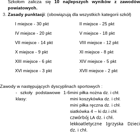
Szkołom zalicza się
10 najlepszych wyników z zawodó
powiatowych.
Zasady punktacji
: (obowiązują dla wszystkich kategorii szkół)
I miejsce - 30 pkt
II miejsce - 25 pkt
IV miejsce - 20 pkt
V miejsce - 18 pkt
VII miejsce - 14 pkt
VIII miejsce - 12 pkt
X miejsce - 9 pkt
XI miejsce - 8 pkt
XIII miejsce - 6 pkt
XIV miejsce - 5 pkt
XVI miejsce - 3 pkt
XVII miejsce - 2 pkt
Zawody w następujących dyscyplinach sportowych :
- szkoły podstawowe 1-6
mini piłka nożna dz. i chł.
klasy:
mini koszykówka dz. i chł.
mini piłka ręczna dz. i chł.
siatkówka 4 – ki dz.i chł.
czwórbój LA dz. i chł.
lekkoatletyczne Igrzyska Dzieci
dz. i chł.