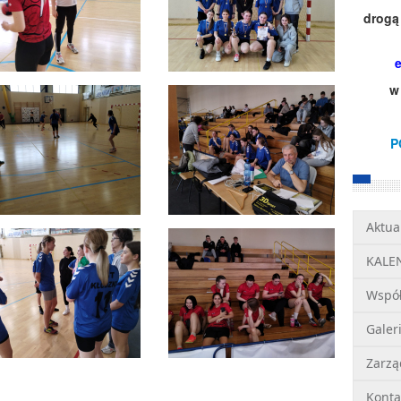
drogą 
w
P
Aktua
KALE
Wspó
Galer
Zarzą
Konta