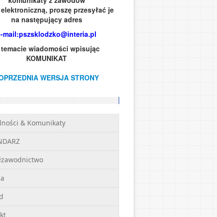
komunikaty z zawodów
elektroniczną, proszę przesyłać je
na następujący adres
e-mail:pszsklodzko@interia.pl
 temacie wiadomości wpisując
KOMUNIKAT
OPRZEDNIA WERSJA STRONY
lności & Komunikaty
NDARZ
łzawodnictwo
ia
d
kt