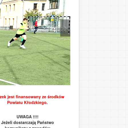
zek jest finansowany ze środków
Powiatu Kłodzkiego.
UWAGA !!!!
Jeżeli dostarczają Państwo